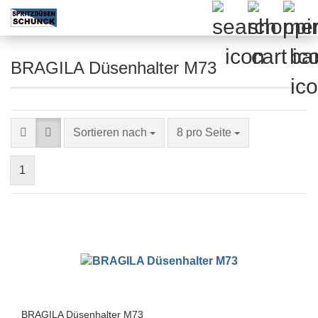
BRAGILA Düsenhalter M73
Sortieren nach
pro Seite
Sortieren nach
8 pro Seite
1
BRAGILA Düsenhalter M73