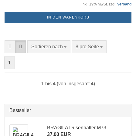
inkl. 19% MwSt. zzgl.
Versand
IN DEN WARENKORB
Sortieren nach
pro Seite
Sortieren nach
8 pro Seite
1
1
bis
4
(von insgesamt
4
)
Bestseller
BRAGILA Düsenhalter M73
37,00 EUR