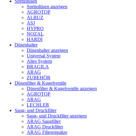
Spritzdüsen
Spritzdüsen anzeigen
AGROTOP
ALBUZ
ASJ
HYPRO
NOZAL
HARDI
Düsenhalter
Düsenhalter anzeigen
Universal System
Altes System
BRAGILA
ARAG
ZUBEHÖR
Düsenfilter & Kugelventile
Düsenfilter & Kugelventile anzeigen
AGROTOP
ARAG
LECHLER
Saug- und Druckfilter
Saug- und Druckfilter anzeigen
ARAG Saugfilter
ARAG Druckfilter
ARAG Filtereinsätze