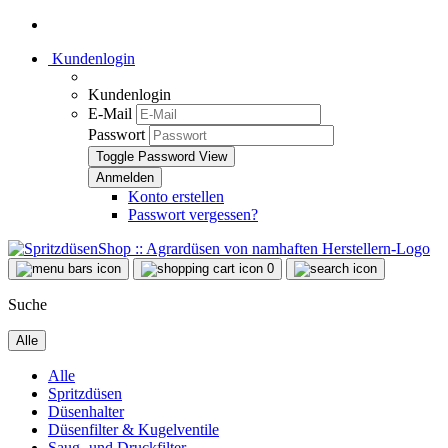
Kundenlogin
Kundenlogin
E-Mail
Passwort
Toggle Password View
Konto erstellen
Passwort vergessen?
0
Suche
Alle
Alle
Spritzdüsen
Düsenhalter
Düsenfilter & Kugelventile
Saug- und Druckfilter