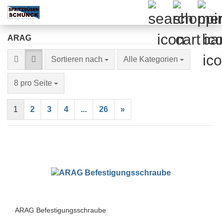
ARAG
Sortieren nach
Sortieren nach
Alle Kategorien
pro Seite
8 pro Seite
1
2
3
4
...
26
»
ARAG Befestigungsschraube