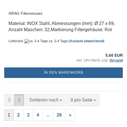
ARAG Filtereinsatz
Material: INOX Stahl, Abmessungen (mm): Ø 27 x 69,
Anzahl Maschen: 32,Markierung Filtergehäuse: Rot
Lieferzeit:
ca. 3-4 Tage
(Ausland abweichend)
5,60 EUR
inkl. 19% MwSt. zzgl.
Versand
IN DEN WARENKORB
Sortieren nach
pro Seite
Sortieren nach
8 pro Seite
1
2
3
4
...
26
»